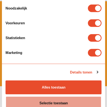
Toestemmingsselectie
Noodzakelijk
Nieuws
Voorkeuren
Statistieken
Marketing
Details tonen
Alles toestaan
👑Lied Koningsspelen 2026
Selectie toestaan