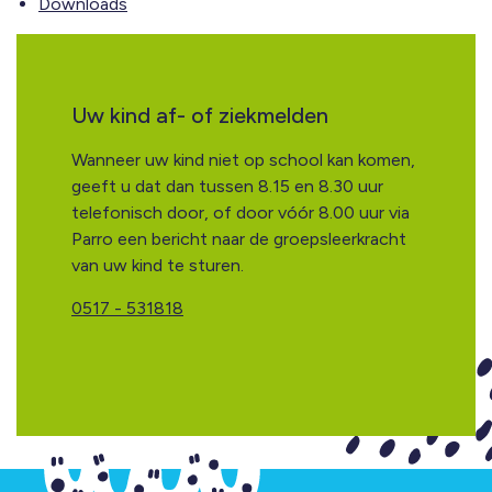
Downloads
Uw kind af- of ziekmelden
Wanneer uw kind niet op school kan komen,
geeft u dat dan tussen 8.15 en 8.30 uur
telefonisch door, of door vóór 8.00 uur via
Parro een bericht naar de groepsleerkracht
van uw kind te sturen.
0517 - 531818