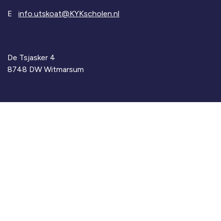
E
info.utskoat@KYKscholen.nl
De Tsjasker 4
8748 DW Witmarsum
© 2026
Privacy Policy