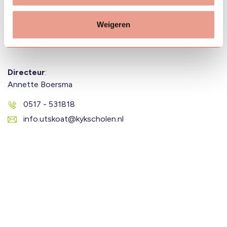
Contact
Meer informatie of kennismaken met onze school? Neem
Weigeren
gerust contact met ons op!
Lees bericht
Directeur
:
Annette Boersma
0517 - 531818
info.utskoat@kykscholen.nl