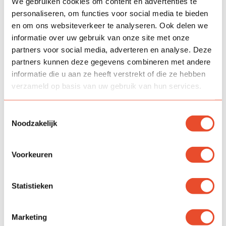
We gebruiken cookies om content en advertenties te
kind en geven altijd de juiste terugkoppeling”.
personaliseren, om functies voor social media te bieden
en om ons websiteverkeer te analyseren. Ook delen we
- Wat een ouder zegt over kinderopvang van Kids First
informatie over uw gebruik van onze site met onze
partners voor social media, adverteren en analyse. Deze
partners kunnen deze gegevens combineren met andere
informatie die u aan ze heeft verstrekt of die ze hebben
verzameld op basis van uw gebruik van hun services.
Toestemmingsselectie
Noodzakelijk
Voorkeuren
Statistieken
Marketing